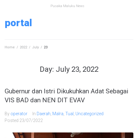
Pusaka Maluku News
portal
Home
/
2022
/
July
/
23
Day:
July 23, 2022
Gubernur dan Istri Dikukuhkan Adat Sebagai
VIS BAD dan NEN DIT EVAV
By
operator
In
Daerah
,
Malra
,
Tual
,
Uncategorized
Posted
23/07/2022