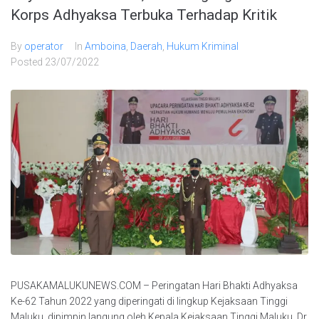
Korps Adhyaksa Terbuka Terhadap Kritik
By
operator
In
Amboina
,
Daerah
,
Hukum Kriminal
Posted
23/07/2022
PUSAKAMALUKUNEWS.COM – Peringatan Hari Bhakti Adhyaksa
Ke-62 Tahun 2022 yang diperingati di lingkup Kejaksaan Tinggi
Maluku, dipimpin langung oleh Kepala Kejaksaan Tinggi Maluku, Dr.