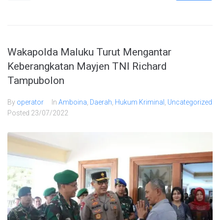
Wakapolda Maluku Turut Mengantar
Keberangkatan Mayjen TNI Richard
Tampubolon
By
operator
In
Amboina
,
Daerah
,
Hukum Kriminal
,
Uncategorized
Posted
23/07/2022