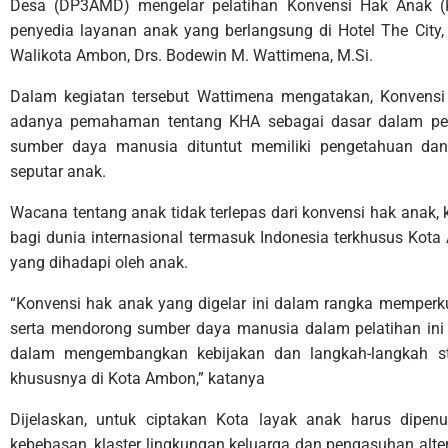
Desa (DP3AMD) mengelar pelatihan Konvensi Hak Anak 
penyedia layanan anak yang berlangsung di Hotel The City,
Walikota Ambon, Drs. Bodewin M. Wattimena, M.Si.
Dalam kegiatan tersebut Wattimena mengatakan, Konvensi 
adanya pemahaman tentang KHA sebagai dasar dalam pe
sumber daya manusia dituntut memiliki pengetahuan da
seputar anak.
Wacana tentang anak tidak terlepas dari konvensi hak anak, 
bagi dunia internasional termasuk Indonesia terkhusus K
yang dihadapi oleh anak.
“Konvensi hak anak yang digelar ini dalam rangka memper
serta mendorong sumber daya manusia dalam pelatihan ini 
dalam mengembangkan kebijakan dan langkah-langkah st
khususnya di Kota Ambon,” katanya
Dijelaskan, untuk ciptakan Kota layak anak harus dipenuh
kebebasan, klaster lingkungan keluarga dan pengasuhan alter