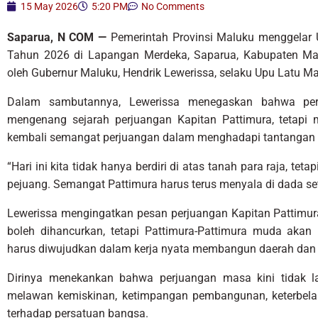
15 May 2026
5:20 PM
No Comments
Saparua, N COM —
Pemerintah Provinsi Maluku menggelar U
Tahun 2026 di Lapangan Merdeka, Saparua, Kabupaten Ma
oleh Gubernur Maluku, Hendrik Lewerissa, selaku Upu Latu M
Dalam sambutannya, Lewerissa menegaskan bahwa peri
mengenang sejarah perjuangan Kapitan Pattimura, tetap
kembali semangat perjuangan dalam menghadapi tantangan 
“Hari ini kita tidak hanya berdiri di atas tanah para raja, teta
pejuang. Semangat Pattimura harus terus menyala di dada set
Lewerissa mengingatkan pesan perjuangan Kapitan Pattimu
boleh dihancurkan, tetapi Pattimura-Pattimura muda akan 
harus diwujudkan dalam kerja nyata membangun daerah dan
Dirinya menekankan bahwa perjuangan masa kini tidak la
melawan kemiskinan, ketimpangan pembangunan, keterbela
terhadap persatuan bangsa.