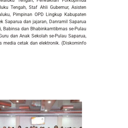
Maluku Tengah, Perwakilan Forkopimda
u Tengah, Staf Ahli Gubernur, Asisten
aluku, Pimpinan OPD Lingkup Kabupaten
k Saparua dan jajaran, Danramil Saparua
eri, Babinsa dan Bhabinkamtibmas se-Pulau
uru dan Anak Sekolah se-Pulau Saparua,
s media cetak dan elektronik. (Diskominfo