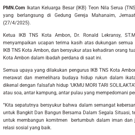
PMN.Com
Ikatan Keluarga Besar (IKB) Teon Nila Serua (T
yang berlangsung di Gedung Gereja Mahanaim, Jemaa
(27/4/2025).
Ketua IKB TNS Kota Ambon, Dr. Ronald Lekransy, ST
menyampaikan ucapan terima kasih atas dukungan semua k
IKB TNS Kota Ambon, dan bersyukur atas kehadiran orang tua
Kota Ambon dalam ibadah perdana di saat ini.
Semua upaya yang dilakukan pengurus IKB TNS Kota Ambon
merawat dan memelihara budaya hidup rukun dalam ikata
dikenal dengan falsafah hidup ‘UKMU MORI TARI SOLILAKTA’ 
atau soa, antar kampung, antar pulau yang mempedomani per
“Kita sepatutnya bersyukur bahwa dalam semangat kebersam
untuk Bangkit Dan Bangun Bersama Dalam Segala Situasi, t
untuk membangun komitmen bertumbuh dalam iman dan j
relasi sosial yang baik.