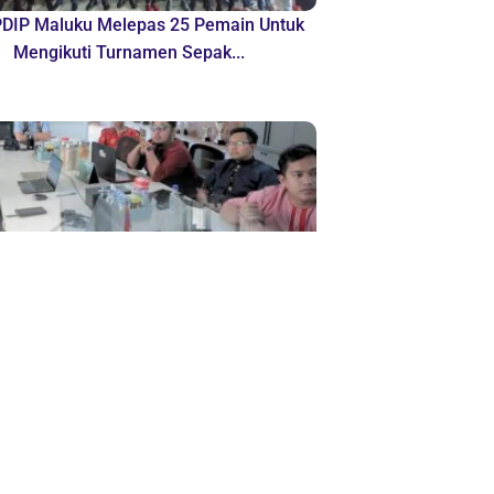
DIP Maluku Melepas 25 Pemain Untuk
Mengikuti Turnamen Sepak...
uat Konektifitas Infrastruktur Wilayah
pulauan BPJN Maluku Rapat Bahas
Percepatan...