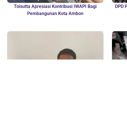
Toisutta Apresiasi Kontribusi IWAPI Bagi
DPD P
Pembangunan Kota Ambon
Alhidayat Wajo Minta Pemda Tinjau Kembali
Perk
Pembentukan BUMD Baru Ditengah...
Ke