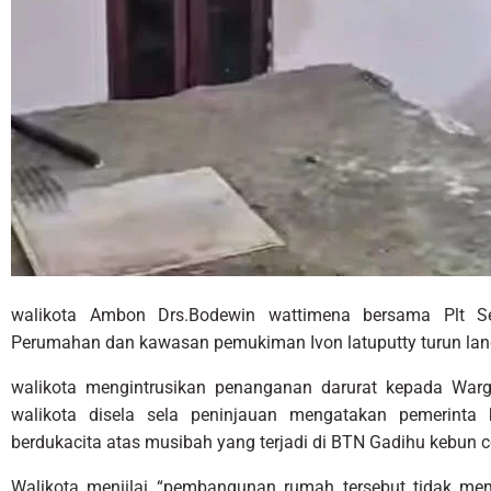
walikota Ambon Drs.Bodewin wattimena bersama Plt Se
Perumahan dan kawasan pemukiman Ivon latuputty turun lan
walikota mengintrusikan penanganan darurat kepada Wa
walikota disela sela peninjauan mengatakan pemerinta
berdukacita atas musibah yang terjadi di BTN Gadihu kebun 
Walikota meniilai “pembangunan rumah tersebut tidak me