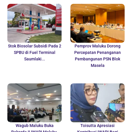
Stok Biosolar Subsidi Pada 2
Pemprov Maluku Dorong
SPBU di Fuel Terminal
Percepatan Penanganan
Saumlaki...
Pembangunan PSN Blok
Masela
Wagub Maluku Buka
Toisutta Apresiasi
Rakerda II IWAPI Maluku,
Kontribusi IWAPI Bagi