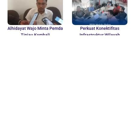
Alhidayat Wajo Minta Pemda
Perkuat Konektifitas
Tinjau Kembali
Infrastruktur Wilayah
Pembentukan BUMD Baru
Kepulauan BPJN Maluku
Ditengah...
Rapat Bahas Percepatan...