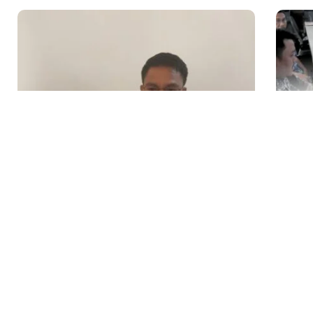
Alhidayat Wajo Minta Pemda Tinjau Kembali
Perk
Pembentukan BUMD Baru Ditengah...
Ke