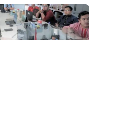
uat Konektifitas Infrastruktur Wilayah
pulauan BPJN Maluku Rapat Bahas
Percepatan...