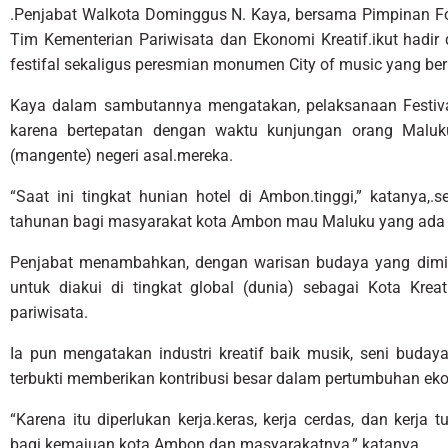
.Penjabat Walkota Dominggus N. Kaya, bersama Pimpinan F
Tim Kementerian Pariwisata dan Ekonomi Kreatif.ikut had
festifal sekaligus peresmian monumen City of music yang be
Kaya dalam sambutannya mengatakan, pelaksanaan Festiva
karena bertepatan dengan waktu kunjungan orang Maluku
(mangente) negeri asal.mereka.
“Saat ini tingkat hunian hotel di Ambon.tinggi,” katanya,.s
tahunan bagi masyarakat kota Ambon mau Maluku yang ada d
Penjabat menambahkan, dengan warisan budaya yang dimil
untuk diakui di tingkat global (dunia) sebagai Kota Kre
pariwisata.
Ia pun mengatakan industri kreatif baik musik, seni budaya
terbukti memberikan kontribusi besar dalam pertumbuhan ek
“Karena itu diperlukan kerja.keras, kerja cerdas, dan kerja
bagi kemajuan kota Ambon dan masyarakatnya,” katanya.