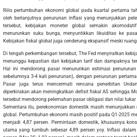
Rilis pertumbuhan ekonomi global pada kuartal pertama t
oleh berlanjutnya penurunan inflasi yang menunjukkan pel
tersebut, kebijakan moneter global semakin akomodati
menurunkan suku bunga, menyuntikkan likuiditas ke pasar
Kebijakan fiskal global juga cenderung ekspansif meski ruang 
Di tengah perkembangan tersebut, The Fed menyiratkan kebija
menunggu kepastian dari kebijakan tarif dan dampaknya te
Hal ini mendorong pasar menurunkan estimasi penurunan 
sebelumnya 3-4 kali penurunan), dengan penurunan pertama
Pasar juga terus mencermati rencana penerbitan Undan
diperkirakan akan meningkatkan defisit fiskal AS sehingga 
tersebut mendorong pelemahan pasar obligasi dan nilai tukar
Sementara itu, perekonomian domestik masih menunjukkan re
global. Pertumbuhan ekonomi masih positif pada Q1-2025 me
menjadi 4,87 persen. Permintaan domestik, khususnya kon
utama yang tumbuh sebesar 4,89 persen yoy. Inflasi dalam n