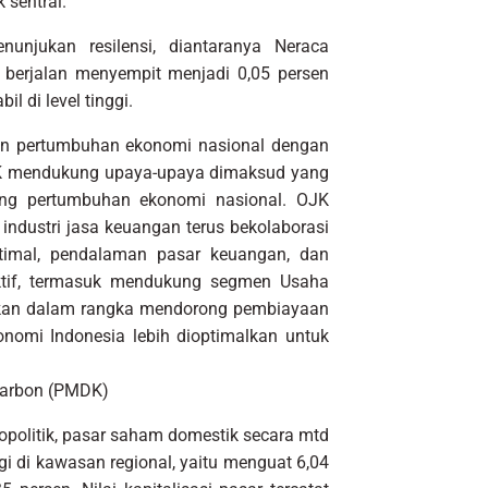
 sentral.
nunjukan resilensi, diantaranya Neraca
i berjalan menyempit menjadi 0,05 persen
l di level tinggi.
an pertumbuhan ekonomi nasional dengan
OJK mendukung upaya-upaya dimaksud yang
ng pertumbuhan ekonomi nasional. OJK
ndustri jasa keuangan terus bekolaborasi
timal, pendalaman pasar keuangan, dan
ktif, termasuk mendukung segmen Usaha
kukan dalam rangka mendorong pembiayaan
onomi Indonesia lebih dioptimalkan untuk
Karbon (PMDK)
politik, pasar saham domestik secara mtd
i di kawasan regional, yaitu menguat 6,04