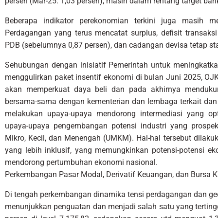
persen (Mar-25: 1,03 persen), masih dalam rentang target bank
Beberapa indikator perekonomian terkini juga masih me
Perdagangan yang terus mencatat surplus, defisit transaks
PDB (sebelumnya 0,87 persen), dan cadangan devisa tetap stabi
Sehubungan dengan inisiatif Pemerintah untuk meningkatk
menggulirkan paket insentif ekonomi di bulan Juni 2025, 
akan memperkuat daya beli dan pada akhirnya menduku
bersama-sama dengan kementerian dan lembaga terkait dan i
melakukan upaya-upaya mendorong intermediasi yang op
upaya-upaya pengembangan potensi industri yang prospe
Mikro, Kecil, dan Menengah (UMKM). Hal-hal tersebut dila
yang lebih inklusif, yang memungkinkan potensi-potensi ek
mendorong pertumbuhan ekonomi nasional.
Perkembangan Pasar Modal, Derivatif Keuangan, dan Bursa 
Di tengah perkembangan dinamika tensi perdagangan dan geo
menunjukkan penguatan dan menjadi salah satu yang tertingg