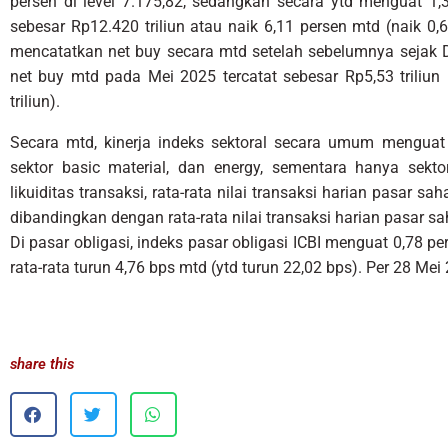
persen di level 7.175,82, sedangkan secara ytd menguat 1,35
sebesar Rp12.420 triliun atau naik 6,11 persen mtd (naik 0,6
mencatatkan net buy secara mtd setelah sebelumnya sejak D
net buy mtd pada Mei 2025 tercatat sebesar Rp5,53 triliun 
triliun).
Secara mtd, kinerja indeks sektoral secara umum menguat 
sektor basic material, dan energy, sementara hanya sekto
likuiditas transaksi, rata-rata nilai transaksi harian pasar sa
dibandingkan dengan rata-rata nilai transaksi harian pasar sa
Di pasar obligasi, indeks pasar obligasi ICBI menguat 0,78 p
rata-rata turun 4,76 bps mtd (ytd turun 22,02 bps). Per 28 Mei
share this