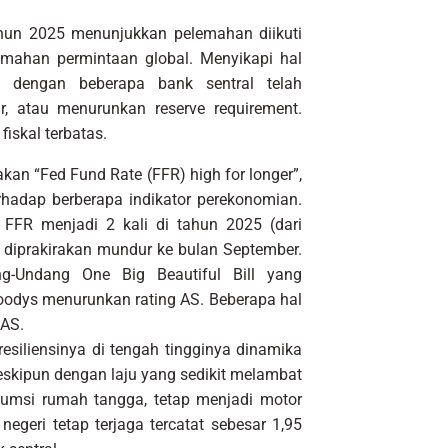
ahun 2025 menunjukkan pelemahan diikuti
emahan permintaan global. Menyikapi hal
f dengan beberapa bank sentral telah
, atau menurunkan reserve requirement.
fiskal terbatas.
kan “Fed Fund Rate (FFR) high for longer”,
rhadap berberapa indikator perekonomian.
FFR menjadi 2 kali di tahun 2025 (dari
 diprakirakan mundur ke bulan September.
g-Undang One Big Beautiful Bill yang
Moodys menurunkan rating AS. Beberapa hal
 AS.
siliensinya di tengah tingginya dinamika
skipun dengan laju yang sedikit melambat
sumsi rumah tangga, tetap menjadi motor
egeri tetap terjaga tercatat sebesar 1,95