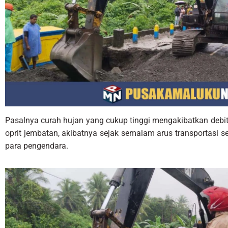
Pasalnya curah hujan yang cukup tinggi mengakibatkan debit 
oprit jembatan, akibatnya sejak semalam arus transportasi se
para pengendara.