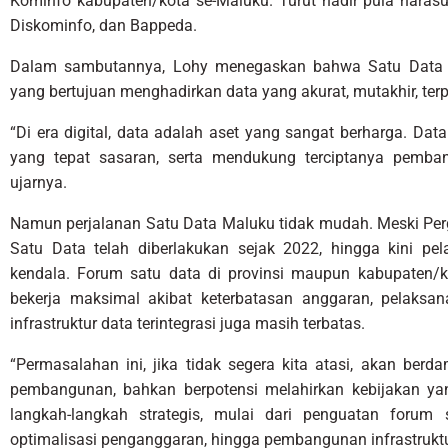
Kominfo kabupaten/kota se-Maluku. Turut hadir pula naras
Diskominfo, dan Bappeda.
Dalam sambutannya, Lohy menegaskan bahwa Satu Data I
yang bertujuan menghadirkan data yang akurat, mutakhir, ter
“Di era digital, data adalah aset yang sangat berharga. Dat
yang tepat sasaran, serta mendukung terciptanya pembang
ujarnya.
Namun perjalanan Satu Data Maluku tidak mudah. Meski Pe
Satu Data telah diberlakukan sejak 2022, hingga kini 
kendala. Forum satu data di provinsi maupun kabupaten/k
bekerja maksimal akibat keterbatasan anggaran, pelaksa
infrastruktur data terintegrasi juga masih terbatas.
“Permasalahan ini, jika tidak segera kita atasi, akan be
pembangunan, bahkan berpotensi melahirkan kebijakan yan
langkah-langkah strategis, mulai dari penguatan forum
optimalisasi penganggaran, hingga pembangunan infrastruktur