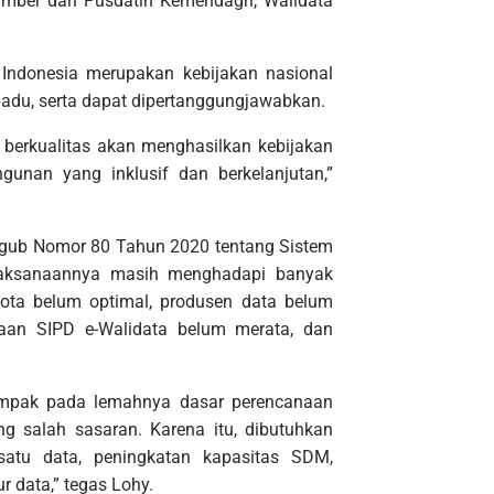
umber dari Pusdatin Kemendagri, Walidata
ndonesia merupakan kebijakan nasional
padu, serta dapat dipertanggungjawabkan.
a berkualitas akan menghasilkan kebijakan
unan yang inklusif dan berkelanjutan,”
rgub Nomor 80 Tahun 2020 tentang Sistem
pelaksanaannya masih menghadapi banyak
ota belum optimal, produsen data belum
naan SIPD e-Walidata belum merata, dan
rdampak pada lemahnya dasar perencanaan
g salah sasaran. Karena itu, dibutuhkan
 satu data, peningkatan kapasitas SDM,
 data,” tegas Lohy.