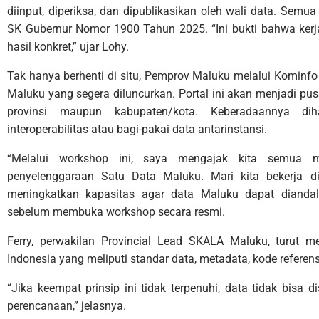
diinput, diperiksa, dan dipublikasikan oleh wali data. Semua
SK Gubernur Nomor 1900 Tahun 2025. “Ini bukti bahwa ker
hasil konkret,” ujar Lohy.
Tak hanya berhenti di situ, Pemprov Maluku melalui Kominfo
Maluku yang segera diluncurkan. Portal ini akan menjadi pus
provinsi maupun kabupaten/kota. Keberadaannya d
interoperabilitas atau bagi-pakai data antarinstansi.
“Melalui workshop ini, saya mengajak kita semua
penyelenggaraan Satu Data Maluku. Mari kita bekerja disi
meningkatkan kapasitas agar data Maluku dapat diandalk
sebelum membuka workshop secara resmi.
Ferry, perwakilan Provincial Lead SKALA Maluku, turut m
Indonesia yang meliputi standar data, metadata, kode referensi
“Jika keempat prinsip ini tidak terpenuhi, data tidak bisa d
perencanaan,” jelasnya.