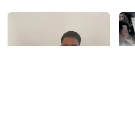
Alhidayat Wajo Minta Pemda Tinjau Kembali
Perk
Pembentukan BUMD Baru Ditengah...
Ke