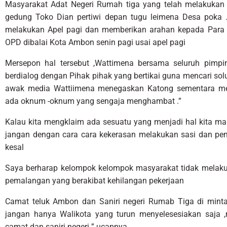
Masyarakat Adat Negeri Rumah tiga yang telah melakukan
gedung Toko Dian pertiwi depan tugu leimena Desa poka
melakukan Apel pagi dan memberikan arahan kepada Para
OPD dibalai Kota Ambon senin pagi usai apel pagi
Mersepon hal tersebut ,Wattimena bersama seluruh pim
berdialog dengan Pihak pihak yang bertikai guna mencari sol
awak media Wattiimena menegaskan Katong sementara me
ada oknum -oknum yang sengaja menghambat .”
Kalau kita mengklaim ada sesuatu yang menjadi hal kita mar
jangan dengan cara cara kekerasan melakukan sasi dan pe
kesal
Saya berharap kelompok kelompok masyarakat tidak melaku
pemalangan yang berakibat kehilangan pekerjaan
Camat teluk Ambon dan Saniri negeri Rumab Tiga di minta 
jangan hanya Walikota yang turun menyelesesiakan saja ,
camat dan saniri negeri ”.ucapnya