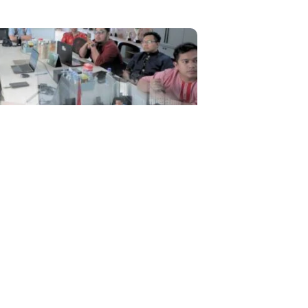
uat Konektifitas Infrastruktur Wilayah
pulauan BPJN Maluku Rapat Bahas
Percepatan...