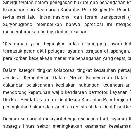
Sinergi teratas dalam penegakan hukum dan penanganan korba
Keamanan dan Keamanan Korlantas Polri Brigjen Pol Prianto,
revitalisasi lalu lintas nasional dan forum transportasi (
Suryonugroho memberikan bahwa apresiasi ini menja
mengembangkan budaya lintas-pesanan.
“Keamanan yang terjangkau adalah tanggung jawab kolek
termasuk peran aktif petugas layanan kerajaan di lapanga
para korban kecelakaan menerima penanganan yang cepat, pro
Dalam kategori tingkat kolaborasi tingkat kepatuhan perpaj
Jenderal Kementerian Dalam Negeri Kementerian Dalam N
dukungan pelaksanaan kebijakan hubungan keuangan ant
mendorong kepatuhan wajib kendaraan bermotor. Layanan
Direktur Pendaftaran dan Identifikasi Korlantas Polri Brigje
peningkatan hukum dan validitas registrasi dan identifikasi k
Dengan semangat melayani dengan sepenuh hati, layanan R
strategis lintas sektor, meningkatkan keamanan keselama